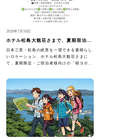
2026年7月10日
ホテル松島大観荘さまで、夏期宿泊者
限定「朝ヨガ」がスタートします！
日本三景・松島の絶景を一望できる素晴らし
いロケーション、ホテル松島大観荘さまに
て、夏期限定・ご宿泊者様向けの「朝ヨガ」
プログラムの予約が開始しました。 朝の澄
んだ空気、きらめく松島湾の海、心地のよい
太陽の光。 日常の忙しさから少し離れて、
五感を開き、心と身体をゆっくりと調律して
いく特別な時間をお届けします。 旅行中の
リフレッシュにはもちろん、「自分を労わる
ウェルネスな旅」のご褒美としてもおすすめ
です。 大観荘さまの素晴らしいおもてなし
と、松島の豊かな自然に包まれながら、最高
の1日のスタートを一緒に迎えませんか？ 
🧘‍♀️【ホテル松島大観荘・宿泊者限定｜やさし