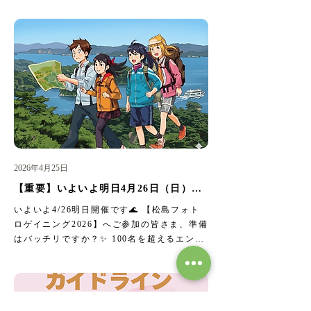
んだ空気、きらめく松島湾の海、心地のよい
太陽の光。 日常の忙しさから少し離れて、
五感を開き、心と身体をゆっくりと調律して
いく特別な時間をお届けします。 旅行中の
リフレッシュにはもちろん、「自分を労わる
ウェルネスな旅」のご褒美としてもおすすめ
です。 大観荘さまの素晴らしいおもてなし
と、松島の豊かな自然に包まれながら、最高
の1日のスタートを一緒に迎えませんか？ 
🧘‍♀️【ホテル松島大観荘・宿泊者限定｜やさし
いモーニングヨガ】 思い出に残る特別な旅
2026年4月25日
の朝をはじめませんか？ 日時： 8月9日
【重要】いよいよ明日4月26日（日）開
(日)〜16日(日) 朝 6:30〜7:15 （受付 6:15
催です！
～） 場所： ホテル内 ロビー階 「萩の間」 
いよいよ4/26明日開催です🌊 【松島フォト
対象： 宿泊ゲストの皆様（初心者・男性の
ロゲイニング2026】へご参加の皆さま、準備
ご参加も大歓迎です）※小学生以上対象 定
はバッチリですか？✨ 100名を超えるエント
員： 各回 先着18名様（要事前予約） 服装・
リーをいただき、スタッフ一同、皆様にお会
持ち物： 動きやすい服装でお越しください
いできるのを心より楽しみにしております！ 
（ヨガマットは無料で貸し出します） ご予
明日に向けて、最終チェックをお願いいたし
約方法： ホームページ「体験イベント」よ
ます👇 ✅ 1. 受付時間・場所8:30〜9:30松島
り「ホテル松島大観荘｜宿泊者限定 やさし