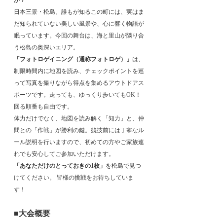
か？
日本三景・松島。誰もが知るこの町には、実はま
だ知られていない美しい風景や、心に響く物語が
眠っています。今回の舞台は、海と里山が隣り合
う松島の奥深いエリア。
「フォトロゲイニング（通称フォトロゲ）」
は、
制限時間内に地図を読み、チェックポイントを巡
って写真を撮りながら得点を集めるアウトドアス
ポーツです。走っても、ゆっくり歩いてもOK！
回る順番も自由です。
体力だけでなく、地図を読み解く「知力」と、仲
間との「作戦」が勝利の鍵。競技前には丁寧なル
ール説明を行いますので、初めての方やご家族連
れでも安心してご参加いただけます。
「あなただけのとっておきの1枚」
を松島で見つ
けてください。 皆様の挑戦をお待ちしていま
す！
■大会概要