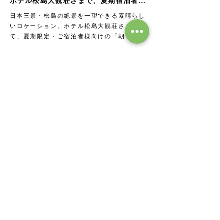
ホテル松島大観荘さまで、夏期宿泊者限
定「朝ヨガ」がスタートします！
日本三景・松島の絶景を一望できる素晴らし
いロケーション、ホテル松島大観荘さまに
て、夏期限定・ご宿泊者様向けの「朝ヨガ」
プログラムの予約が開始しました。 朝の澄
んだ空気、きらめく松島湾の海、心地のよい
太陽の光。 日常の忙しさから少し離れて、
五感を開き、心と身体をゆっくりと調律して
いく特別な時間をお届けします。 旅行中の
リフレッシュにはもちろん、「自分を労わる
ウェルネスな旅」のご褒美としてもおすすめ
です。 大観荘さまの素晴らしいおもてなし
と、松島の豊かな自然に包まれながら、最高
の1日のスタートを一緒に迎えませんか？ 
🧘‍♀️【ホテル松島大観荘・宿泊者限定｜やさし
いモーニングヨガ】 思い出に残る特別な旅
2026年4月25日
の朝をはじめませんか？ 日時： 8月9日
【重要】いよいよ明日4月26日（日）開
(日)〜16日(日) 朝 6:30〜7:15 （受付 6:15
催です！
～） 場所： ホテル内 ロビー階 「萩の間」 
いよいよ4/26明日開催です🌊 【松島フォト
対象： 宿泊ゲストの皆様（初心者・男性の
ロゲイニング2026】へご参加の皆さま、準備
ご参加も大歓迎です）※小学生以上対象 定
はバッチリですか？✨ 100名を超えるエント