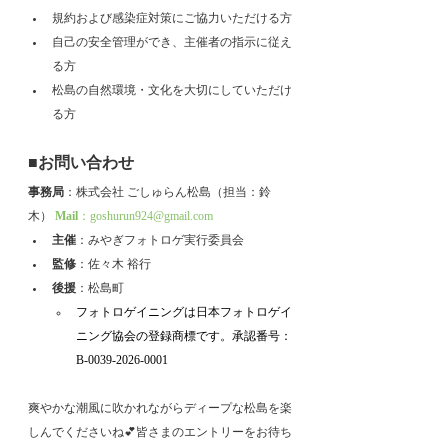
規約および感染症対策にご協力いただける方
自己の安全管理ができ、主催者の指示に従え
る方
松島の自然環境・文化を大切にしていただけ
る方
■お問い合わせ
事務局
：株式会社 ごしゅらん松島（担当：鈴
木） 
Mail
：goshurun924@gmail.com
主催
：みやぎフォトロゲ実行委員会
監修
：佐々木 裕行
後援
：松島町
フォトロゲイニングは日本フォトロゲイ
ニング協会の登録商標です。承認番号：
B-0039-2026-0001
爽やかな潮風に吹かれながらディープな松島を楽
しんでくださいね💕皆さまのエントリーをお待ち