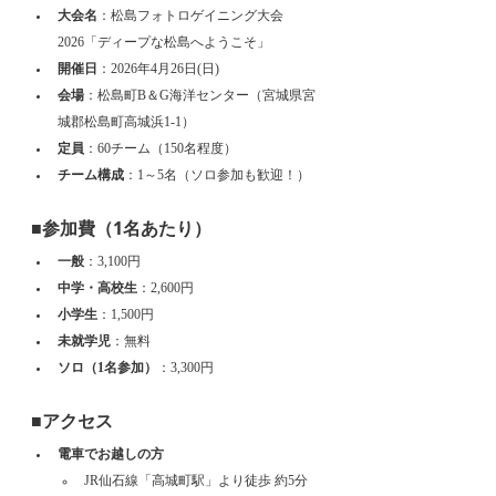
大会名
：松島フォトロゲイニング大会
2026「ディープな松島へようこそ」
開催日
：2026年4月26日(日)
会場
：松島町B＆G海洋センター（宮城県宮
城郡松島町高城浜1-1）
定員
：60チーム（150名程度）
チーム構成
：1～5名（ソロ参加も歓迎！）
■参加費（1名あたり）
一般
：3,100円
中学・高校生
：2,600円
小学生
：1,500円
未就学児
：無料
ソロ（1名参加）
：3,300円
■アクセス
電車でお越しの方
JR仙石線「高城町駅」より徒歩 約5分