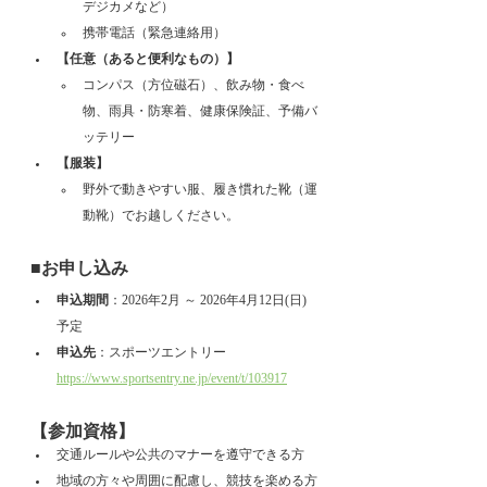
デジカメなど）
携帯電話（緊急連絡用）
【任意（あると便利なもの）】
コンパス（方位磁石）、飲み物・食べ
物、雨具・防寒着、健康保険証、予備バ
ッテリー
【服装】
野外で動きやすい服、履き慣れた靴（運
動靴）でお越しください。
■お申し込み
申込期間
：2026年2月 ～ 2026年4月12日(日) 
予定
申込先
：スポーツエントリー　
https://www.sportsentry.ne.jp/event/t/103917
【参加資格】
交通ルールや公共のマナーを遵守できる方
地域の方々や周囲に配慮し、競技を楽める方