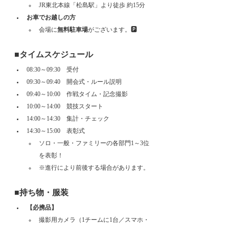
JR東北本線「松島駅」より徒歩 約15分
お車でお越しの方
会場に
無料駐車場
がございます。🅿
■タイムスケジュール
08:30～09:30　受付
09:30～09:40　開会式・ルール説明
09:40～10:00　作戦タイム・記念撮影
10:00～14:00　競技スタート
14:00～14:30　集計・チェック
14:30～15:00　表彰式
ソロ・一般・ファミリーの各部門1～3位
を表彰！
※進行により前後する場合があります。
■持ち物・服装
【必携品】
撮影用カメラ（1チームに1台／スマホ・