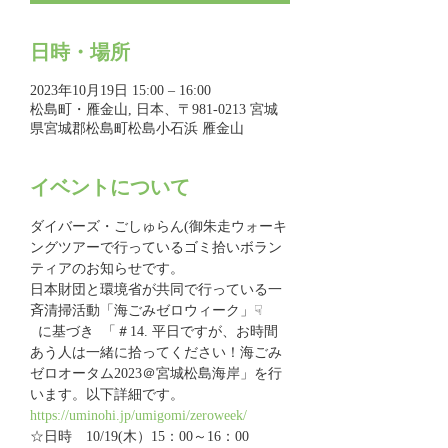
日時・場所
2023年10月19日 15:00 – 16:00
松島町・雁金山, 日本、〒981-0213 宮城
県宮城郡松島町松島小石浜 雁金山
イベントについて
ダイバーズ・ごしゅらん(御朱走ウォーキ
ングツアーで行っているゴミ拾いボラン
ティアのお知らせです。
日本財団と環境省が共同で行っている一
斉清掃活動「海ごみゼロウィーク」☟
  に基づき  「＃14. 平日ですが、お時間
あう人は一緒に拾ってください！海ごみ
ゼロオータム2023＠宮城松島海岸」を行
います。以下詳細です。
https://uminohi.jp/umigomi/zeroweek/
☆日時　10/19(木）15：00～16：00