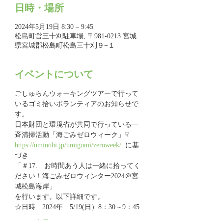
日時・場所
2024年5月19日 8:30 – 9:45
松島町営三十刈駐車場, 〒981-0213 宮城
県宮城郡松島町松島三十刈９−１
イベントについて
ごしゅらんウォーキングツアーで行って
いるゴミ拾いボランティアのお知らせで
す。
日本財団と環境省が共同で行っている一
斉清掃活動「海ごみゼロウィーク」☟
https://uminohi.jp/umigomi/zeroweek/
  に基
づき  
「＃17.　お時間あう人は一緒に拾ってく
ださい！海ごみゼロウィンター2024＠宮
城松島海岸」
を行います。以下詳細です。
☆日時　2024年　5/19(日）8：30～9：45