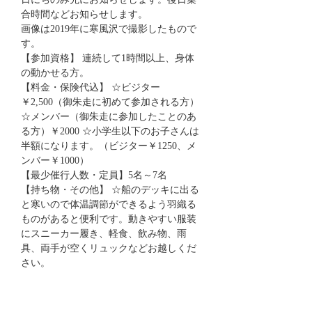
日にちのみ先にお知らせします。後日集
合時間などお知らせします。
画像は2019年に寒風沢で撮影したもので
す。
【参加資格】 連続して1時間以上、身体
の動かせる方。
【料金・保険代込】 ☆ビジター　
￥2,500（御朱走に初めて参加される方） 
☆メンバー（御朱走に参加したことのあ
る方）￥2000 ☆小学生以下のお子さんは
半額になります。（ビジター￥1250、メ
ンバー￥1000）
【最少催行人数・定員】5名～7名
【持ち物・その他】 ☆船のデッキに出る
と寒いので体温調節ができるよう羽織る
ものがあると便利です。動きやすい服装
にスニーカー履き、軽食、飲み物、雨
具、両手が空くリュックなどお越しくだ
さい。