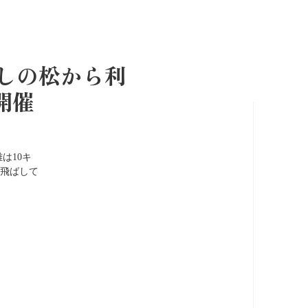
戻しの松から利
開催
は10キ
飛ばして