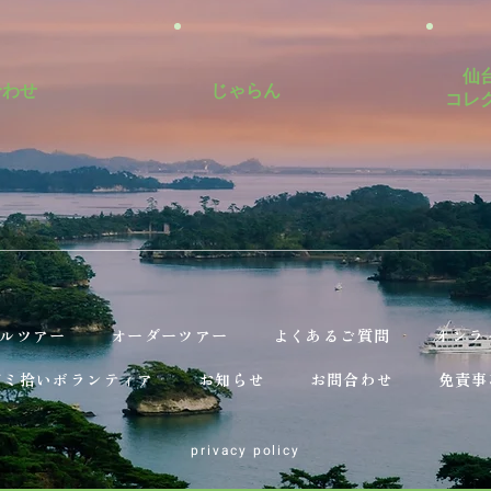
仙
合わせ
じゃらん
​コレ
ルツアー
オーダーツアー
よくあるご質問
オンラ
ゴミ拾いボランティア
お知らせ
お問合わせ
免責事
privacy policy