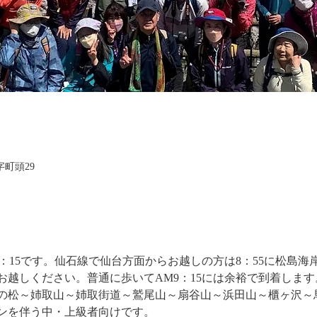
字町頭29
：15です。仙石線で仙台方面からお越しの方は8：55に松島海
お越しください。普通に歩いてAM9：15には余裕で到着します
の松～姉取山～姉取街道～鷲尾山～扇谷山～浜田山～櫃ヶ沢～
ウンを伴う中・上級者向けです。