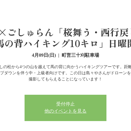
々や×ごしゅらん「桜舞う・西行
馬の背ハイキング10キロ」日曜
4月09日(日)
  |  
町営三十刈駐車場
しの松から4つの山を越えて馬の背に向かうハイキングツアーです。距離
プダウンを伴う中・上級者向けです。この日は島々やさんがドローンを
受付停止
他のイベントを見る