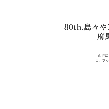
80th.島
府
西行戻
ロ、アッ