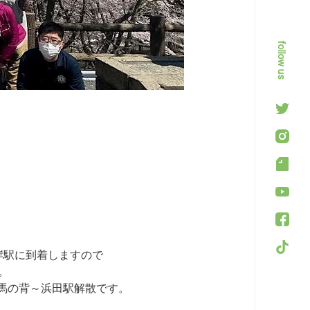
follow us
岸駅に到着しますので
。
馬の背～浜田駅解散です。