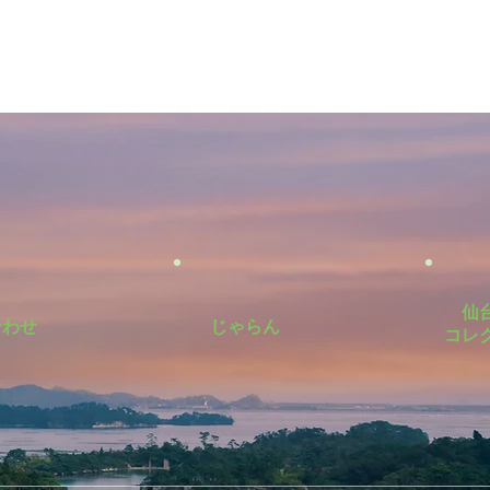
仙
合わせ
じゃらん
​コレ