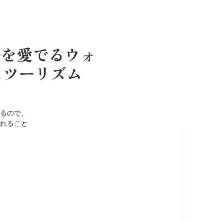
海を愛でるウォ
スツーリズム
あるので、
れること