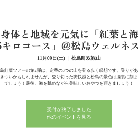
 心と身体と地域を元気に「紅葉と
.5キロコース」＠松島ウェルネ
11月09日(土)
  |  
松島町双観山
島紅葉ツアーの第2弾は、定番の3つの山を登る歩く瞑想です。登りが
きついかもしれませんが、登り切った爽快感と松島の景色は脳裏に刻ま
でしょう！最後、海を眺めながら美味しいおやつを頂きましょう！
受付が終了しました
他のイベントを見る