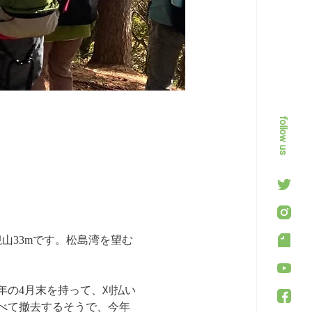
follow us
山33mです。松島湾を望む
年の4月末を持って、刈払い
べて撤去するそうで、今年