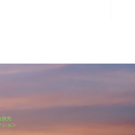
台旅先
クション